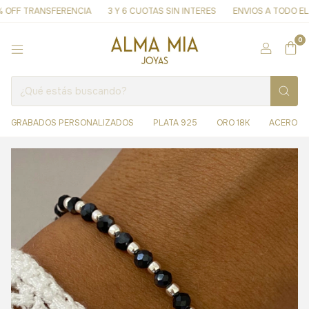
OFF TRANSFERENCIA
3 Y 6 CUOTAS SIN INTERES
ENVIOS A TODO EL PA
0
GRABADOS PERSONALIZADOS
PLATA 925
ORO 18K
ACERO