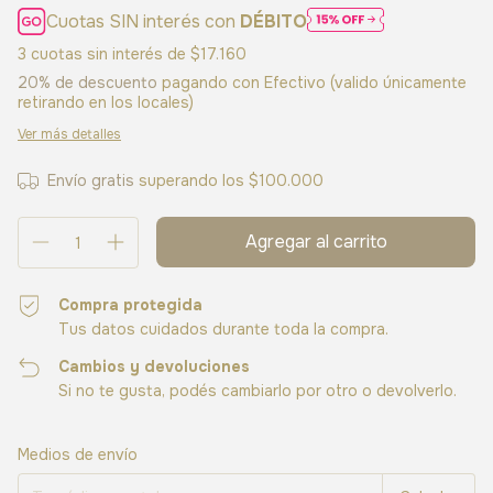
Cuotas SIN interés con
DÉBITO
3
cuotas sin interés de
$17.160
20% de descuento
pagando con Efectivo (valido únicamente
retirando en los locales)
Ver más detalles
Envío gratis
superando los
$100.000
Compra protegida
Tus datos cuidados durante toda la compra.
Cambios y devoluciones
Si no te gusta, podés cambiarlo por otro o devolverlo.
Entregas para el CP:
Cambiar CP
Medios de envío