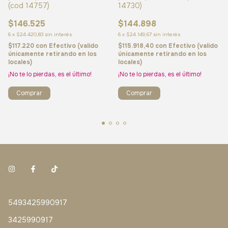
(cod 14757)
14730)
$146.525
$144.898
6
x
$24.420,83
sin interés
6
x
$24.149,67
sin interés
$117.220
con
Efectivo (valido
$115.918,40
con
Efectivo (valido
únicamente retirando en los
únicamente retirando en los
locales)
locales)
¡No te lo pierdas, es el último!
¡No te lo pierdas, es el último!
Comprar
5493425990917
3425990917