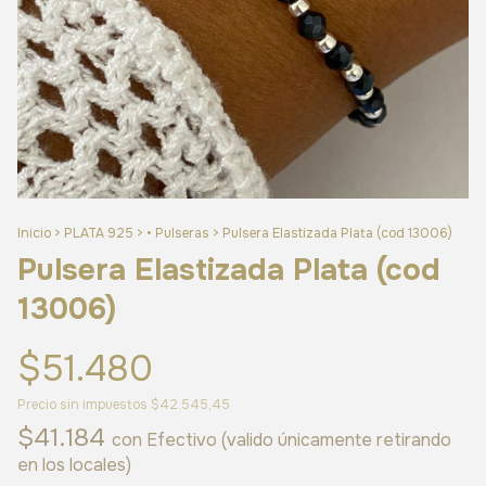
Inicio
>
PLATA 925
>
• Pulseras
>
Pulsera Elastizada Plata (cod 13006)
Pulsera Elastizada Plata (cod
13006)
$51.480
Precio sin impuestos
$42.545,45
$41.184
con
Efectivo (valido únicamente retirando
en los locales)