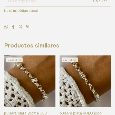
Calcular
No sé mi código postal
Productos similares
GRATIS
GRATIS
pulsera plata 21cm ROLO
pulsera plata ROLO (cod