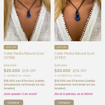
-20% OFF
-20% OFF
Collar Piedra Natural (cod
Collar Piedra Natural (cod
23786)
23787)
$25.000
$25.000
$20.000
$20.000
20
% OFF
20
% OFF
3
x
$6.666,67
sin interés
3
x
$6.666,67
sin interés
$16.000
con
Efectivo (valido
$16.000
con
Efectivo (valido
únicamente retirando en los
únicamente retirando en los
locales)
locales)
¡Solo quedan
2
en stock!
¡No te lo pierdas, es el último!