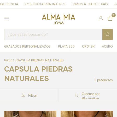
SFERENCIA
3 Y 6 CUOTAS SIN INTERES
ENVIOS A TODO EL PAÍS
-20
0
GRABADOS PERSONALIZADOS
PLATA 925
ORO 18K
ACERO
Inicio
>
CAPSULA PIEDRAS NATURALES
CAPSULA PIEDRAS
NATURALES
3 productos
Ordenar por:
Filtrar
Más vendidos