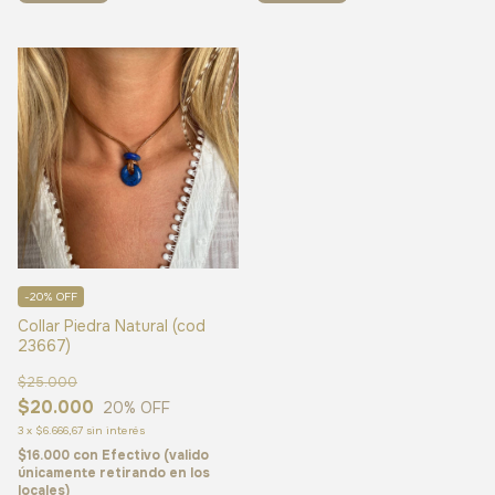
-20% OFF
Collar Piedra Natural (cod
23667)
$25.000
$20.000
20
% OFF
3
x
$6.666,67
sin interés
$16.000
con
Efectivo (valido
únicamente retirando en los
locales)