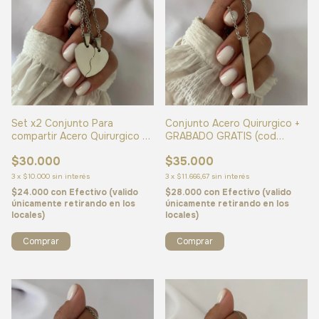
Set x2 Conjunto Para
Conjunto Acero Quirurgico +
compartir Acero Quirurgico +
GRABADO GRATIS (cod
GRABADO GRATIS (cod
24544)
$30.000
$35.000
24634)
3
x
$10.000
sin interés
3
x
$11.666,67
sin interés
$24.000
con
Efectivo (valido
$28.000
con
Efectivo (valido
únicamente retirando en los
únicamente retirando en los
locales)
locales)