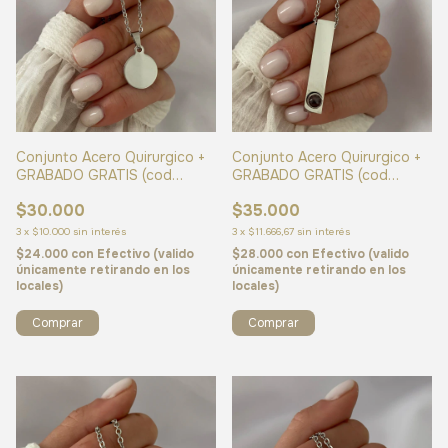
Conjunto Acero Quirurgico +
Conjunto Acero Quirurgico +
GRABADO GRATIS (cod
GRABADO GRATIS (cod
24861)
24704)
$30.000
$35.000
3
x
$10.000
sin interés
3
x
$11.666,67
sin interés
$24.000
con
Efectivo (valido
$28.000
con
Efectivo (valido
únicamente retirando en los
únicamente retirando en los
locales)
locales)