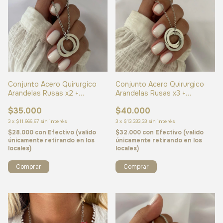
Conjunto Acero Quirurgico
Conjunto Acero Quirurgico
Arandelas Rusas x2 +
Arandelas Rusas x3 +
GRABADO GRATIS (cod
GRABADO GRATIS (cod
$35.000
$40.000
24542)
24541)
3
x
$11.666,67
sin interés
3
x
$13.333,33
sin interés
$28.000
con
Efectivo (valido
$32.000
con
Efectivo (valido
únicamente retirando en los
únicamente retirando en los
locales)
locales)