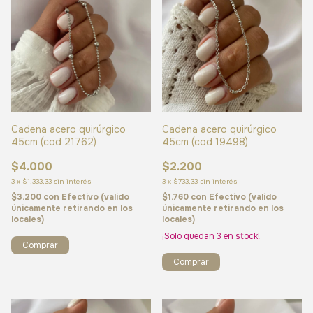
Cadena acero quirúrgico
Cadena acero quirúrgico
45cm (cod 21762)
45cm (cod 19498)
$4.000
$2.200
3
x
$1.333,33
sin interés
3
x
$733,33
sin interés
$3.200
con
Efectivo (valido
$1.760
con
Efectivo (valido
únicamente retirando en los
únicamente retirando en los
locales)
locales)
¡Solo quedan
3
en stock!