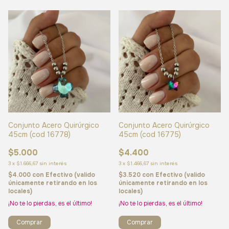
Conjunto Acero Quirúrgico
Conjunto Acero Quirúrgico
45cm (cod 16778)
45cm (cod 16775)
$5.000
$4.400
3
x
$1.666,67
sin interés
3
x
$1.466,67
sin interés
$4.000
con
Efectivo (valido
$3.520
con
Efectivo (valido
únicamente retirando en los
únicamente retirando en los
locales)
locales)
¡No te lo pierdas, es el último!
¡No te lo pierdas, es el último!