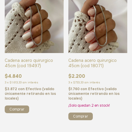
Cadena acero quirurgico
Cadena acero quirurgico
45cm (cod 19497)
45cm (cod 18071)
$4.840
$2.200
3
x
$1.613,33
sin interés
3
x
$733,33
sin interés
$3.872
con
Efectivo (valido
$1.760
con
Efectivo (valido
únicamente retirando en los
únicamente retirando en los
locales)
locales)
¡Solo quedan
2
en stock!