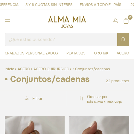
CIA
3 Y 6 CUOTAS SIN INTERES
ENVIOS A TODO EL PAÍS
-20% OFF
0
GRABADOS PERSONALIZADOS
PLATA 925
ORO 18K
ACERO
Inicio
>
ACERO
>
ACERO QUIRURGICO
>
• Conjuntos/cadenas
• Conjuntos/cadenas
22 productos
Ordenar por:
Filtrar
Más nuevo al más viejo