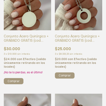
Conjunto Acero Quirúrgico +
Conjunto Acero Quirúrgico +
GRABADO GRATIS (cod
GRABADO GRATIS (cod
24654)
24652)
$30.000
$25.000
3
x
$10.000
sin interés
3
x
$8.333,33
sin interés
$24.000
con
Efectivo (valido
$20.000
con
Efectivo (valido
únicamente retirando en los
únicamente retirando en los
locales)
locales)
¡No te lo pierdas, es el último!