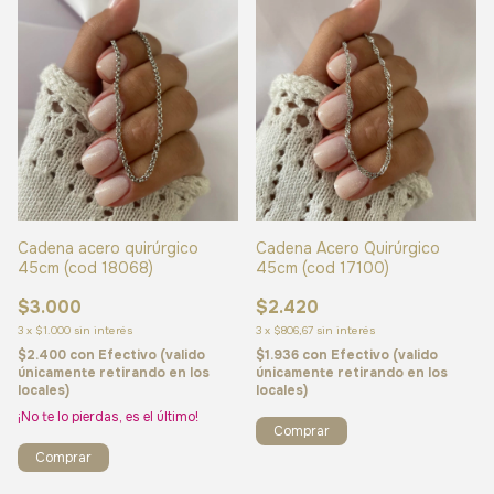
Cadena acero quirúrgico
Cadena Acero Quirúrgico
45cm (cod 18068)
45cm (cod 17100)
$3.000
$2.420
3
x
$1.000
sin interés
3
x
$806,67
sin interés
$2.400
con
Efectivo (valido
$1.936
con
Efectivo (valido
únicamente retirando en los
únicamente retirando en los
locales)
locales)
¡No te lo pierdas, es el último!