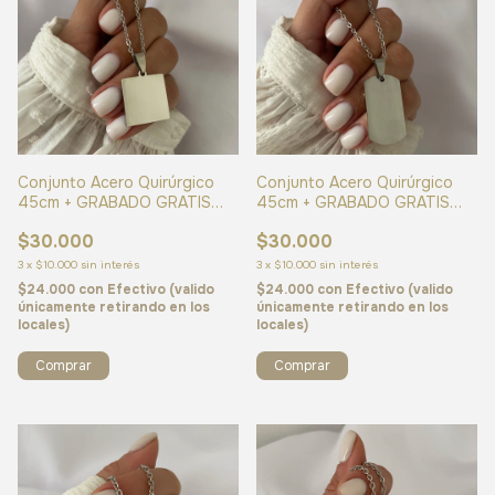
Conjunto Acero Quirúrgico
Conjunto Acero Quirúrgico
45cm + GRABADO GRATIS
45cm + GRABADO GRATIS
(cod 25310)
(cod 25255)
$30.000
$30.000
3
x
$10.000
sin interés
3
x
$10.000
sin interés
$24.000
con
Efectivo (valido
$24.000
con
Efectivo (valido
únicamente retirando en los
únicamente retirando en los
locales)
locales)