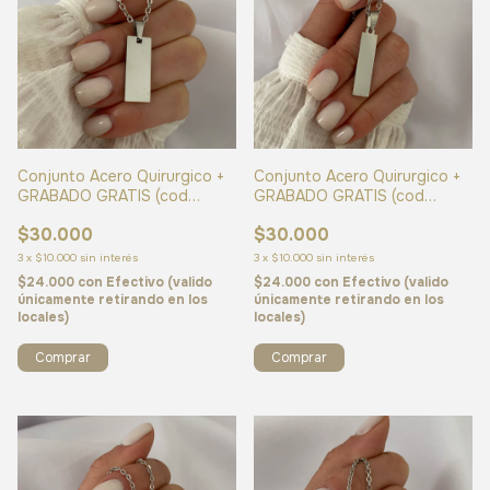
Conjunto Acero Quirurgico +
Conjunto Acero Quirurgico +
GRABADO GRATIS (cod
GRABADO GRATIS (cod
24987)
24862)
$30.000
$30.000
3
x
$10.000
sin interés
3
x
$10.000
sin interés
$24.000
con
Efectivo (valido
$24.000
con
Efectivo (valido
únicamente retirando en los
únicamente retirando en los
locales)
locales)