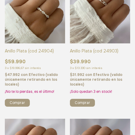
Anillo Plata (cod 24904)
Anillo Plata (cod 24903)
$59.990
$39.990
3
x
$19.996,67
sin interés
3
x
$13.330
sin interés
$47.992
con
Efectivo (valido
$31.992
con
Efectivo (valido
únicamente retirando en los
únicamente retirando en los
locales)
locales)
¡No te lo pierdas, es el último!
¡Solo quedan
3
en stock!
Comprar
Comprar