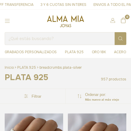
TRANSFERENCIA
3 Y 6 CUOTAS SIN INTERES
ENVIOS A TODO EL PAÍS
0
GRABADOS PERSONALIZADOS
PLATA 925
ORO 18K
ACERO
Inicio
>
PLATA 925
>
breadcrumbs.plata-silver
PLATA 925
957 productos
Ordenar por:
Filtrar
Más nuevo al más viejo