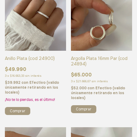
Anillo Plata (cod 24900)
Argolla Plata 16mm Par (cod
24894)
$49.990
$65.000
3
x
$16.663,33
sin interés
3
x
$21.666,67
sin interés
$39.992
con
Efectivo (valido
únicamente retirando en los
$52.000
con
Efectivo (valido
locales)
únicamente retirando en los
locales)
¡No te lo pierdas, es el último!
Comprar