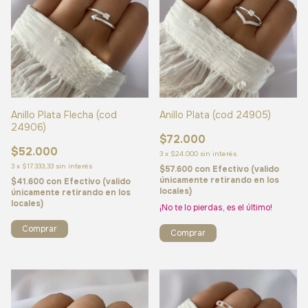
Anillo Plata Flecha (cod
Anillo Plata (cod 24905)
24906)
$72.000
$52.000
3
x
$24.000
sin interés
3
x
$17.333,33
sin interés
$57.600
con
Efectivo (valido
únicamente retirando en los
$41.600
con
Efectivo (valido
locales)
únicamente retirando en los
locales)
¡No te lo pierdas, es el último!
Comprar
Comprar