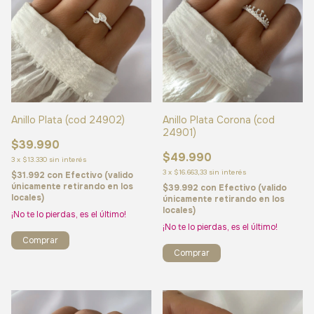
Anillo Plata (cod 24902)
Anillo Plata Corona (cod
24901)
$39.990
$49.990
3
x
$13.330
sin interés
3
x
$16.663,33
sin interés
$31.992
con
Efectivo (valido
únicamente retirando en los
$39.992
con
Efectivo (valido
locales)
únicamente retirando en los
locales)
¡No te lo pierdas, es el último!
¡No te lo pierdas, es el último!
Comprar
Comprar