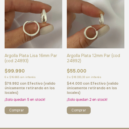
Argolla Plata Lisa 16mm Par
Argolla Plata 12mm Par (cod
(cod 24893)
24892)
$99.990
$55.000
6
x
$16.665
sin interés
3
x
$18.333,33
sin interés
$79.992
con
Efectivo (valido
$44.000
con
Efectivo (valido
únicamente retirando en los
únicamente retirando en los
locales)
locales)
¡Solo quedan
5
en stock!
¡Solo quedan
2
en stock!