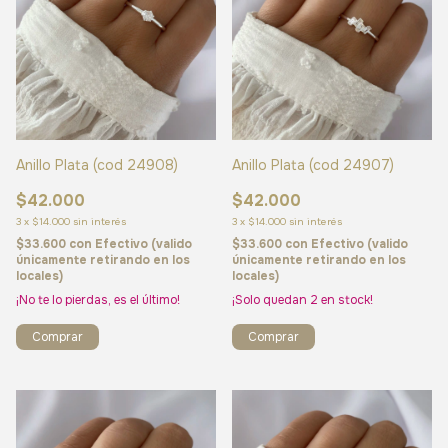
Anillo Plata (cod 24908)
Anillo Plata (cod 24907)
$42.000
$42.000
3
x
$14.000
sin interés
3
x
$14.000
sin interés
$33.600
con
Efectivo (valido
$33.600
con
Efectivo (valido
únicamente retirando en los
únicamente retirando en los
locales)
locales)
¡No te lo pierdas, es el último!
¡Solo quedan
2
en stock!
Comprar
Comprar